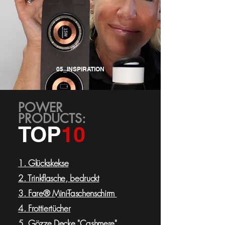
05_INSPIRATION
POWER
PRODUCTS:
TOP
10
1. Glückskekse
2.
Trinkflasche, bedruckt
3. Fare® Mini-Taschenschirm
4. Frottiertücher
5. Gözze Decke "Cashmere"