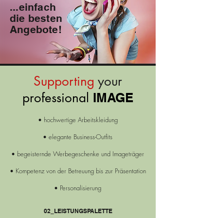
...einfach
die besten
Angebote!
Supporting
your
professional
IMAGE
•
hochwertige Arbeitskleidung
• elegante Business-Outfits
•
begeisternde Werbegeschenke
und Imageträger
•
Kompetenz von der Betreuung bis
zur Präsentation
• Personalisierung
02_LEISTUNGSPALETTE