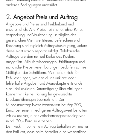
anderen Bedingungen unberührt.
2. Angebot Preis und Auftrag
Angebote und Preise sind freibleibend und
unverbindlich. Alle Preise rein netto, ohne Porto,
Verpackung und Versicherung, zuzüglich der
gesetzlichen Mehrwertsteuer. Lieferschein und
Rechnung sind zugleich Auftragsbestätigung, sofern
diese nicht vorab separat erfolgt. Telefonische
Aufträge werden nur auf Risiko des Käufers
ausgeführt. Alle Vereinbarungen, Erklärungen und
mündliche Nebenvereinbarungen bedürfen zu ihrer
Gültigkeit der Schriftform. Wir haften nicht für
Fehllieferungen, welche durch unklare oder
fehlerhafte Angaben und Manuskripte entstanden
sind. Bei unklaren Datenträgern/-übermittlungen
können wir keine Haftung für gewünschte
Druckausführungen übernehmen. Der
Mindestauftrags-Netto-Warenwert beträgt 200,–
Euro, bei einem niedrigeren Auftragswert behalten
wir es uns vor, einen Mindermengenzuschlag von
mind. 20,– Euro zu erheben.
Den Rücktritt von einem Auftrag behalten wir uns für
den Fall vor, dass beim Besteller eine wesentliche