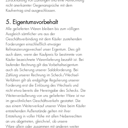
Zurückhaltung von Zahlungen und eine Aufrechnung
nicht anerkannter Gegenansprüche mit dem
Kaufvertrag sind ausgeschlossen.
5. Eigentumsvorbehalt
Alle gelieferten Waren bleiben bis zum völligen
Ausgleich sämtlicher uns aus der
Geschäftsverbindung mit dem Käufer zustehenden
Forderungen einschließlich etwaiger
Refinanzierungswechsel unser Eigentum. Dies gilt
auch dann, wenn der Kaufpreis für bestimmte vom
Käufer bezeichnete Warenlieferung bezahlt ist. Bei
laufender Rechnung gilt das Vorbehaltseigentum
auch als Sicherung unserer Saldoforderung. Bei
Zahlung unserer Rechnung im Scheck-/Wechsel-
Verfahren gilt als endgültige Regulierung unserer
Forderung erst die Einlösung des Wechsels und
nicht etwa bereits die Hereingabe des Schecks. Die
Weiterveräußerung von uns gelieferter Ware ist nur
im gewöhnlichen Geschäftsverkehr gestattet. Die
aus einem Weiterverkauf unserer Ware beim Käufer
entstehenden Außenstände gelten mit ihrer
Entstehung in voller Höhe mit allen Nebenrechten
an uns abgetreten, gleichviel, ob unsere
Ware allein oder zusammen mit anderen weiter