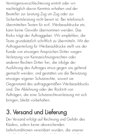
Vermögensverschlechterung eintritt oder wir
nachträglich davon Kenntnis erhalten und der
Besteller zur Leistung Zug um Zug oder zur
Sicherheitsleistung nicht bereit ist. Bei telefonisch
übermittelten Texten für evtl. Werbeaufdrucke etc.
kann keine Gewähr übernommen werden. Das
Risiko trägt der Auftraggeber. Wir empfehlen, die
Texte grundsätzlich schriftlich zu übermitteln. Mit der
Auftragserteilung für Werbeaufdrucke stellt uns der
Kunde von etwaigen Ansprüchen Dritter wegen
Verletzung von Kennzeichnungsrechten oder
anderen Rechten Dritter frei, die infolge der
Ausführung des Auftrages etwa gegen uns geltend
gemacht werden, und gestatten uns die Benutzung
etwaiger eigener Schutzrechte, soweit sie
Gegenstand des auftragsgemäßen Werbeaufdrucks
sind. Die Ablehnung oder der Rücktritt von
Aufträgen, die eine Schutzrechtsverletzung mit sich
bringen, bleibt vorbehalten.
3. Versand und Lieferung
Der Versand erfolgt auf Rechnung und Gefahr des
Käufers, sofern keine abweichenden
Lieferkonditionen vereinbart wurden, die unserer