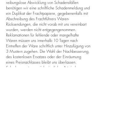
reibungslose Abwicklung von Schadensfällen
benötigen wir eine schriftliche Schadenmeldung und
ein Duplikat der Frachtpapiere, gegebenenfalls mit
Abschreibung des Frachtführers Waren-
Rücksendungen, die nicht vorab mit uns vereinbart
wurden, werden nicht entgegengenommen.
Reklamationen für fehlende oder mangelhafte
Waren müssen uns innerhalb 10 Tagen nach
Eintreffen der Ware schriftlich unter Hinzufügung von
3 Mustern zugehen. Die Wahl der Nachbesserung,
des kostenlosen Ersatzes oder der Einräumung
eines Preisnachlasses bleibt uns überlassen.
Schadensersatzansprüche jeglicher Art sind
grundsätzlich ausgeschlossen. Artikel mit
individuellem Werbeaufdruck sowie Artikel die nicht
in unserem regulären Angebot enthalten sind und
auf ihren speziellen Wunsch geliefert wurden,
können nicht zurückgenommen werden.
Etwaige Irrtümer bei Größen-, Farb- oder
Inhaltsangaben bedauern wir sehr. Allerdings
können Sie nicht als Reklamationsgrund geltend
gemacht werden.
7. Veröffentlichungsrechte