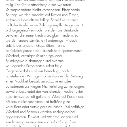
fällig. Die Geltendmachung eines weiteren
Verzugsschadens bleibt vorbehalten. Eingehende
Beträge werden zunächst auf Kosten und Zinsen,
sodann auf die älteste fällige Schuld verrechnet.
Hält der Käufer seine Zahlungsverpflichtungen nicht
ordnungsgemäß ein oder werden uns Umstände
bekannt, die seine Kreditwürdigkeit mindern, so
werden unsere sämtlichen Forderungen – auch
solche aus anderen Geschäften – ohne
Berücksichtigungen der Laufzeit hereingenommener
Wechsel, etwaiger Valutierungs- oder
Stundungsvereinbarungen und eventuell
vorliegender Sicherheiten sofort fällig.
Gegebenenfalls sind wir berechtigt, noch
ausstehenden Verträgen, ohne dass es der Setzung
einer Nachfrist bedarf, zurückzutreten oder
Schadensersatz wegen Nichterfüllung zu verlangen,
sowie unbeschadet der vorstehenden Rechte, unter
Eigentumsvorbehalt gelieferte Ware auf Kosten des
Käufers zurückzunehmen und freihändig zu
veräußern oder versteigern zu lassen. Diskontfähige
Wechsel und Schecks werden zahlungshalber
angenommen. Diskont- und Wechselspesen sind
kundenseitig zu erstatten und sofort fällig. Eine