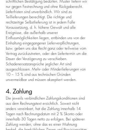
schriftlichen Bestätigung bedürfen. Muster liefern wir
nur gegen Festrechnung und ohne Rückgaberecht.
Lieferfristen sind unverbindlich. Wir sind zu
Teillieferungen berechtigt. Die richtige und
rechtzeitige Selbstlieferung ist in jedem Falle
Voraussetzung, d. h. höhere Gewalt und alle
Ereignisse, die außerhalb unserer
Einflussmöglichkeiten liegen, entbinden uns von der
Einhaltung eingegangener Lieferverpflichtungen,
bzw. geben uns das Recht ganz oder teilweise vom
Vertrag zurückzutreten, oder den Liefertermin um die
Dauer der Verzögerung zu verschieben.
Schadenersatzansprüche jeglicher Art sind
ausgeschlossen. Mehr- oder Minderlieferungen von
10 – 15 % sind aus technischen Gründen
unvermeidbar und müssen akzeptiert werden.
4. Zahlung
Die jeweils verbindlichen Zahlungskonditionen sind
aus dem Rechnungstext ersichtlich. Soweit nicht
anders vereinbart, hat die Zahlung innerhalb 14
Tagen nach Rechnungsdatum mit 2 % Skonto oder
innerhalb 30 Tagen netto zu erfolgen. Bei späterer
Zahlung werden, ohne das es einer Mahnung
bedarf, die banküblichen Zinsen und Provisionssätze