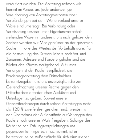
veräußert werden. Die Abtretung nehmen wir
hiermit im Voraus an. Jede anderweitige
Vereinbarung von Abtretungsverboten oder
Verpfändungen bei dem Weiterverkauf unserer
Ware sind untersagt. Bei Verbindung oder
Vermischung unserer unter Eigentumsvorbehalt
stehenden Ware mit anderen, uns nicht gehörenden
Sachen werden wir Miteigentümer an der gesamten
Sache in Höhe des Wertes der Vorbehaltsware. Für
die Feststellung des Drittschuldners nach Vor- und
Zunamen, Adresse und Forderungshöhe sind die
Bücher des Käufers maßgebend. Auf unser
Verlangen ist der Käufer verpflichtet, die
Forderungsabtretung dem Drittschuldner
bekanntzugeben und uns unverzüglich die zur
Geltendmachung unserer Rechte gegen den
Drittschuldner erforderlichen Auskünfte und
Unterlagen zu geben. Soweit unsere
Gesamtforderungen durch solche Abtretungen mehr
als 120 % zweifelsfrei gesichert sind, werden wir
den Überschuss der Außenstände auf Verlangen des
Käufers nach unserer Wahl freigeben. Solange der
Käufer seinen Zahlungsverpflichtungen uns
gegenüber termingerecht nachkommt, ist er
berechtigt, seine Außenstände für sich einzuziehen.